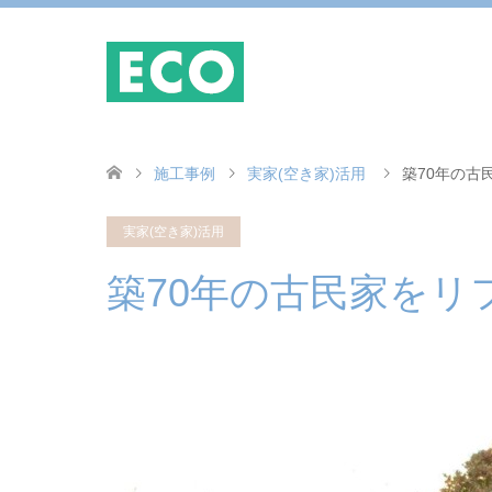
施工事例
実家(空き家)活用
築70年の古
実家(空き家)活用
築70年の古民家をリ