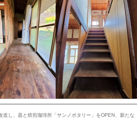
改造し、器と焙煎珈琲所「サンノポタリー」をOPEN、新たな