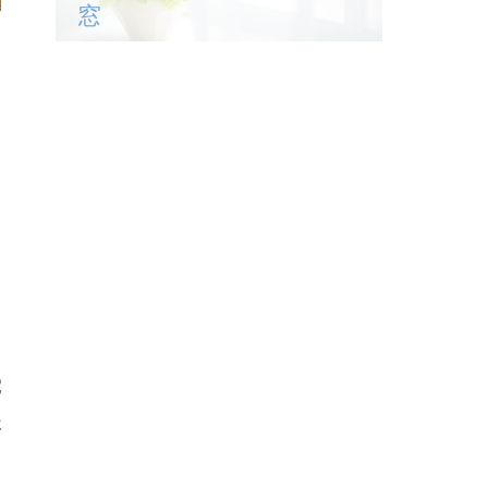
窓
電
事